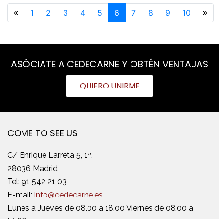
Previous page
1
2
3
4
5
6
7
8
9
10
Ne
ASÓCIATE A CEDECARNE Y OBTÉN VENTAJAS
QUIERO UNIRME
COME TO SEE US
C/ Enrique Larreta 5, 1º.
28036 Madrid
Tel:
91 542 21 03
E-mail:
info@cedecarne.es
Lunes a Jueves de 08.00 a 18.00 Viernes de 08.00 a