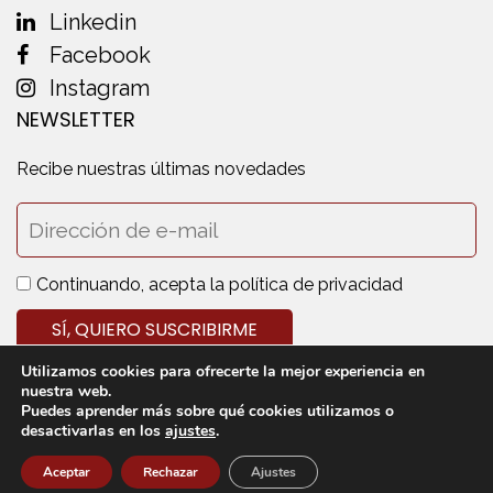
Linkedin
Facebook
Instagram
NEWSLETTER
Recibe nuestras últimas novedades
Continuando, acepta la política de privacidad
Utilizamos cookies para ofrecerte la mejor experiencia en
nuestra web.
Puedes aprender más sobre qué cookies utilizamos o
desactivarlas en los
ajustes
.
© 2020 Cedecarne - Todos los derechos reservados
Aviso legal
Política de privacidad
Política de cookies
Aceptar
Rechazar
Ajustes