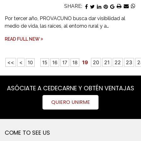
SHARE:
Por tercer año, PROVACUNO busca dar visibilidad al
medio de vida, las raíces, al entorno rural y a…
READ FULL NEW
<<
<
19
20
21
22
23
2
10
15
16
17
18
ASÓCIATE A CEDECARNE Y OBTÉN VENTAJAS
QUIERO UNIRME
COME TO SEE US