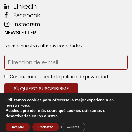
Linkedin
Facebook
Instagram
NEWSLETTER
Recibe nuestras últimas novedades
Continuando, acepta la política de privacidad
Utilizamos cookies para ofrecerte la mejor experiencia en
nuestra web.
Puedes aprender más sobre qué cookies utilizamos o
desactivarlas en los
ajustes
.
© 2020 Cedecarne - Todos los derechos reservados
Aviso legal
Política de privacidad
Política de cookies
Aceptar
Rechazar
Ajustes