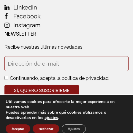
Linkedin
Facebook
Instagram
NEWSLETTER
Recibe nuestras últimas novedades
Continuando, acepta la política de privacidad
Utilizamos cookies para ofrecerte la mejor experiencia en
nuestra web.
Puedes aprender más sobre qué cookies utilizamos o
desactivarlas en los
ajustes
.
© 2020 Cedecarne - Todos los derechos reservados
Aviso legal
Política de privacidad
Política de cookies
Aceptar
Rechazar
Ajustes