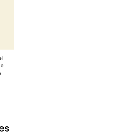
el
el
s
es