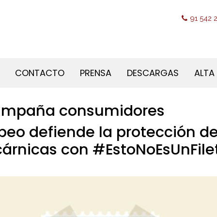
91 542 2
CONTACTO
PRENSA
DESCARGAS
ALTA
ampaña consumidores
opeo defiende la protección d
árnicas con #EstoNoEsUnFile