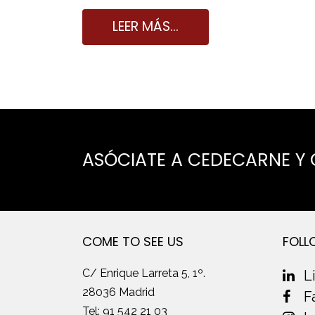
LEER MÁS…
ASÓCIATE A CEDECARNE Y
COME TO SEE US
FOLL
C/ Enrique Larreta 5, 1º.
L
28036 Madrid
F
Tel:
91 542 21 03