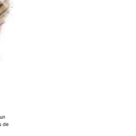
 un
s de