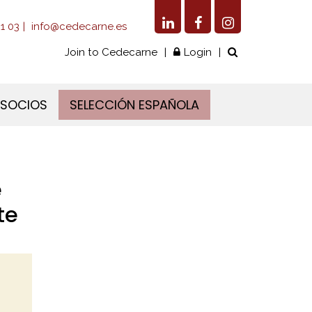
1 03
info@cedecarne.es
Join to Cedecarne
Login
 SOCIOS
SELECCIÓN ESPAÑOLA
e
te