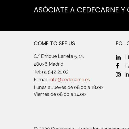
ASÓCIATE A CEDECARNE Y
COME TO SEE US
FOLL
C/ Enrique Larreta 5, 1º.
L
28036 Madrid
F
Tel:
91 542 21 03
I
E-mail:
info@cedecarne.es
Lunes a Jueves de 08.00 a 18.00
Viernes de 08.00 a 14.00
© 2020 Cedecarne - Todos los derechos res