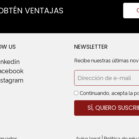
 OBTÉN VENTAJAS
OW US
NEWSLETTER
Recibe nuestras últimas no
inkedin
acebook
nstagram
Continuando, acepta la po
ervados
Aviso legal
Política de pri