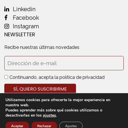
Linkedin
Facebook
Instagram
NEWSLETTER
Recibe nuestras últimas novedades
Continuando, acepta la política de privacidad
Utilizamos cookies para ofrecerte la mejor experiencia en
nuestra web.
Puedes aprender más sobre qué cookies utilizamos o
desactivarlas en los
ajustes
.
© 2020 Cedecarne - Todos los derechos reservados
Aviso legal
Política de privacidad
Política de cookies
Aceptar
Rechazar
Ajustes