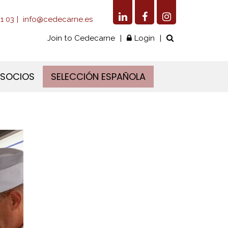
1 03
info@cedecarne.es
Join to Cedecarne
Login
 SOCIOS
SELECCIÓN ESPAÑOLA