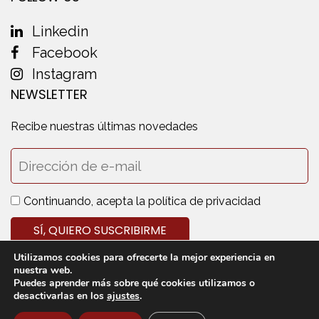
Linkedin
Facebook
Instagram
NEWSLETTER
Recibe nuestras últimas novedades
Continuando, acepta la política de privacidad
Utilizamos cookies para ofrecerte la mejor experiencia en
nuestra web.
Puedes aprender más sobre qué cookies utilizamos o
desactivarlas en los
ajustes
.
© 2020 Cedecarne - Todos los derechos reservados
Aviso legal
Política de privacidad
Política de cookies